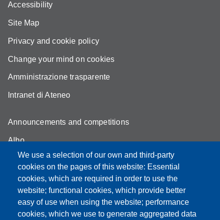
Accessibility
Site Map
Privacy and cookie policy
Change your mind on cookies
Amministrazione trasparente
Intranet di Ateneo
Announcements and competitions
Albo
We use a selection of our own and third-party
Online teaching mode
cookies on the pages of this website: Essential
Student secretariat
cookies, which are required in order to use the
website; functional cookies, which provide better
Quality Assurance
easy of use when using the website; performance
cookies, which we use to generate aggregated data
Radio FSC-Unimore