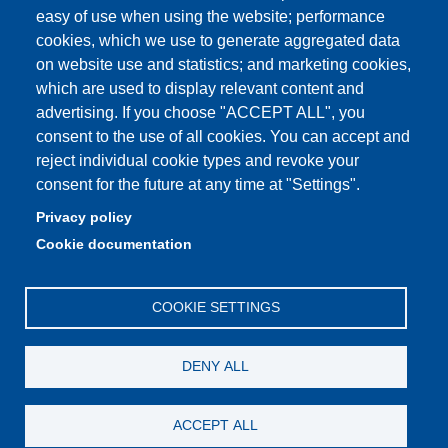
Quality Assurance
easy of use when using the website; performance
cookies, which we use to generate aggregated data
Radio FSC-Unimore
on website use and statistics; and marketing cookies,
which are used to display relevant content and
Partita IVA: 00427620364
advertising. If you choose "ACCEPT ALL", you
Dipartimento di Educazione e Scienze Umane
consent to the use of all cookies. You can accept and
Sede: Viale Timavo 93 - 42121 Reggio nell'Emilia
reject individual cookie types and revoke your
Area Didattica: didattica.desu@unimore.it
consent for the future at any time at "Settings".
Area Amministrativa: amministrazione.desu@unimore.it
Privacy policy
Segreteria: segreteria.educazione@unimore.it
Cookie documentation
Telefono: 0522/523611 (portineria)
COOKIE SETTINGS
DENY ALL
ACCEPT ALL