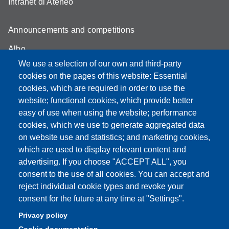
Intranet di Ateneo
Announcements and competitions
Albo
We use a selection of our own and third-party
Online teaching mode
cookies on the pages of this website: Essential
Student secretariat
cookies, which are required in order to use the
website; functional cookies, which provide better
Quality Assurance
easy of use when using the website; performance
cookies, which we use to generate aggregated data
Radio FSC-Unimore
on website use and statistics; and marketing cookies,
which are used to display relevant content and
Partita IVA: 00427620364
advertising. If you choose "ACCEPT ALL", you
Dipartimento di Educazione e Scienze Umane
consent to the use of all cookies. You can accept and
Sede: Viale Timavo 93 - 42121 Reggio nell'Emilia
reject individual cookie types and revoke your
Area Didattica: didattica.desu@unimore.it
consent for the future at any time at "Settings".
Area Amministrativa: amministrazione.desu@unimore.it
Privacy policy
Segreteria: segreteria.educazione@unimore.it