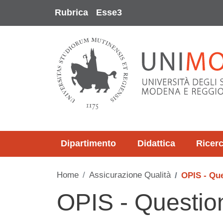
Salta al contenuto principale
Rubrica
Esse3
Dipartimento
Didattica
Ricer
Home
Assicurazione Qualità
OPIS - Que
OPIS - Questiona