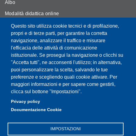
Albo
Modalità didattica online
Segreteria studenti
Questo sito utilizza cookie tecnici e di profilazione,
propri e di terze parti, per garantire la corretta
Assicurazione qualità
navigazione, analizzare il traffico e misurare
l'efficacia delle attività di comunicazione
Radio FSC-Unimore
istituzionale. Se prosegui la navigazione o clicchi su
"Accetta tutti", ne acconsenti l'utilizzo; in alternativa,
Partita IVA: 00427620364
puoi personalizzare la scelta, salvando le tue
Dipartimento di Educazione e Scienze Umane
preferenze e scegliendo quali cookie attivare. Per
Sede: Viale Timavo 93 - 42121 Reggio nell'Emilia
maggiori informazioni e per sapere come gestirli,
Area Didattica: didattica.desu@unimore.it
clicca sul bottone "Impostazioni".
Area Amministrativa: amministrazione.desu@unimore.it
Privacy policy
Segreteria: segreteria.educazione@unimore.it
Documentazione Cookie
Telefono: 0522/523611 (portineria)
IMPOSTAZIONI