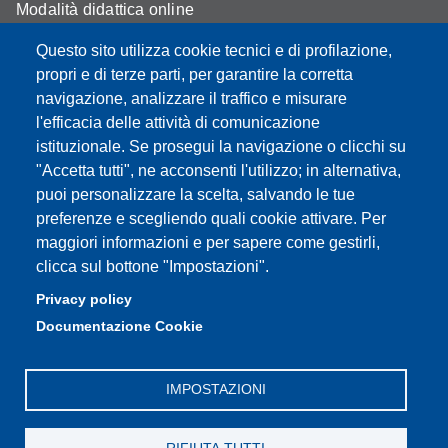
Modalità didattica online
Segreteria studenti
Questo sito utilizza cookie tecnici e di profilazione,
propri e di terze parti, per garantire la corretta
Assicurazione qualità
navigazione, analizzare il traffico e misurare
l'efficacia delle attività di comunicazione
Radio FSC-Unimore
istituzionale. Se prosegui la navigazione o clicchi su
"Accetta tutti", ne acconsenti l'utilizzo; in alternativa,
Partita IVA: 00427620364
puoi personalizzare la scelta, salvando le tue
Dipartimento di Educazione e Scienze Umane
preferenze e scegliendo quali cookie attivare. Per
Sede: Viale Timavo 93 - 42121 Reggio nell'Emilia
maggiori informazioni e per sapere come gestirli,
Area Didattica: didattica.desu@unimore.it
clicca sul bottone "Impostazioni".
Area Amministrativa: amministrazione.desu@unimore.it
Privacy policy
Segreteria: segreteria.educazione@unimore.it
Documentazione Cookie
Telefono: 0522/523611 (portineria)
IMPOSTAZIONI