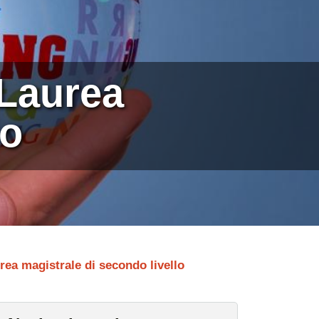
Laurea
lo
 magistrale di secondo livello