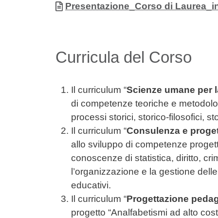
Allegati
Documento
Presentazione_Corso di Laurea_
Curricula del Corso
Il curriculum
“
Scienze umane per l
di competenze teoriche e metodolog
processi storici, storico-filosofici, st
Il curriculum “
Consulenza e proget
allo sviluppo di competenze progett
conoscenze di statistica, diritto, c
l’organizzazione e la gestione delle 
educativi.
Il curriculum “
Progettazione pedago
progetto “Analfabetismi ad alto costo