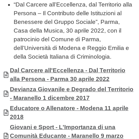
“Dal Carcere all’Eccellenza, dal Territorio alla
Persona – Il Contributo delle Istituzioni al
Benessere del Gruppo Sociale”, Parma,
Casa della Musica, 30 aprile 2022, con il
patrocinio del Comune di Parma,
dell’Università di Modena e Reggio Emilia e
della Società Italiana di Criminologia.
Allegati
Documento
Dal Carcere all'Eccellenza - Dal Territorio
alla Persona - Parma 30 aprile 2022
Documento
Devianza Giovanile e Degrado del Territorio
- Maranello 1 dicembre 2017
Documento
Educatore o Allenatore - Modena 11 aprile
2018
Documento
Giovani e Sport - L'Importanza di una
Comunità Educante - Maranello 9 marzo