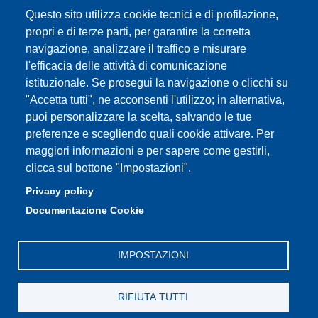
Segreteria studenti
Questo sito utilizza cookie tecnici e di profilazione,
propri e di terze parti, per garantire la corretta
Assicurazione qualità
navigazione, analizzare il traffico e misurare
l'efficacia delle attività di comunicazione
Radio FSC-Unimore
istituzionale. Se prosegui la navigazione o clicchi su
"Accetta tutti", ne acconsenti l'utilizzo; in alternativa,
Partita IVA: 00427620364
puoi personalizzare la scelta, salvando le tue
Dipartimento di Educazione e Scienze Umane
preferenze e scegliendo quali cookie attivare. Per
Sede: Viale Timavo 93 - 42121 Reggio nell'Emilia
maggiori informazioni e per sapere come gestirli,
Area Didattica: didattica.desu@unimore.it
clicca sul bottone "Impostazioni".
Area Amministrativa: amministrazione.desu@unimore.it
Privacy policy
Segreteria: segreteria.educazione@unimore.it
Documentazione Cookie
Telefono: 0522/523611 (portineria)
IMPOSTAZIONI
RIFIUTA TUTTI