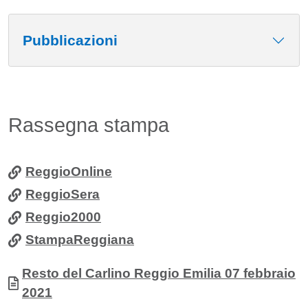
Pubblicazioni
Rassegna stampa
ReggioOnline
ReggioSera
Reggio2000
StampaReggiana
Allegati
Documento
Resto del Carlino Reggio Emilia 07 febbraio
2021