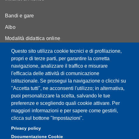
Bandi e gare
Albo
Modalità didattica online
Segreteria studenti
Questo sito utilizza cookie tecnici e di profilazione,
propri e di terze parti, per garantire la corretta
Assicurazione qualità
navigazione, analizzare il traffico e misurare
l'efficacia delle attività di comunicazione
Radio FSC-Unimore
istituzionale. Se prosegui la navigazione o clicchi su
"Accetta tutti", ne acconsenti l'utilizzo; in alternativa,
Partita IVA: 00427620364
puoi personalizzare la scelta, salvando le tue
Dipartimento di Educazione e Scienze Umane
preferenze e scegliendo quali cookie attivare. Per
Sede: Viale Timavo 93 - 42121 Reggio nell'Emilia
maggiori informazioni e per sapere come gestirli,
Area Didattica: didattica.desu@unimore.it
clicca sul bottone "Impostazioni".
Area Amministrativa: amministrazione.desu@unimore.it
Privacy policy
Segreteria: segreteria.educazione@unimore.it
Documentazione Cookie
Telefono: 0522/523611 (portineria)