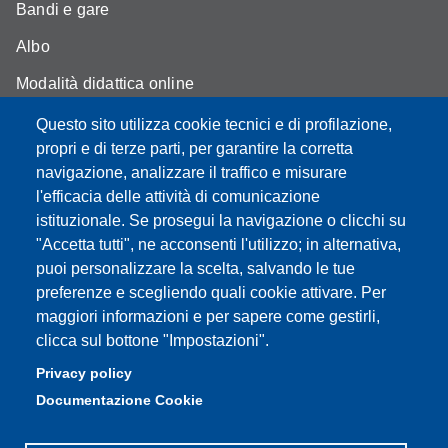
Bandi e gare
Albo
Modalità didattica online
Segreteria studenti
Questo sito utilizza cookie tecnici e di profilazione,
propri e di terze parti, per garantire la corretta
Assicurazione qualità
navigazione, analizzare il traffico e misurare
l'efficacia delle attività di comunicazione
Radio FSC-Unimore
istituzionale. Se prosegui la navigazione o clicchi su
"Accetta tutti", ne acconsenti l'utilizzo; in alternativa,
Partita IVA: 00427620364
puoi personalizzare la scelta, salvando le tue
Dipartimento di Educazione e Scienze Umane
preferenze e scegliendo quali cookie attivare. Per
Sede: Viale Timavo 93 - 42121 Reggio nell'Emilia
maggiori informazioni e per sapere come gestirli,
Area Didattica: didattica.desu@unimore.it
clicca sul bottone "Impostazioni".
Area Amministrativa: amministrazione.desu@unimore.it
Privacy policy
Segreteria: segreteria.educazione@unimore.it
Documentazione Cookie
Telefono: 0522/523611 (portineria)