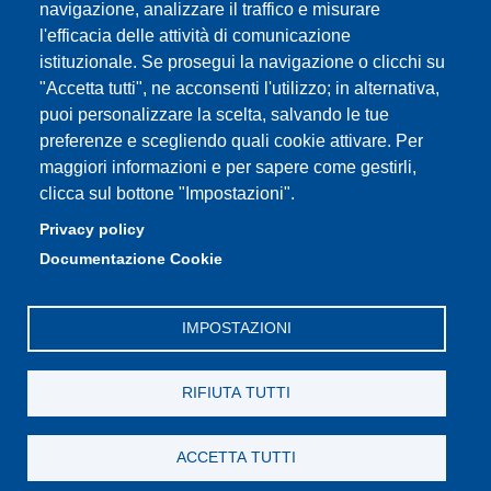
navigazione, analizzare il traffico e misurare
l'efficacia delle attività di comunicazione
Radio FSC-Unimore
istituzionale. Se prosegui la navigazione o clicchi su
"Accetta tutti", ne acconsenti l'utilizzo; in alternativa,
Partita IVA: 00427620364
puoi personalizzare la scelta, salvando le tue
Dipartimento di Educazione e Scienze Umane
preferenze e scegliendo quali cookie attivare. Per
Sede: Viale Timavo 93 - 42121 Reggio nell'Emilia
maggiori informazioni e per sapere come gestirli,
Area Didattica: didattica.desu@unimore.it
clicca sul bottone "Impostazioni".
Area Amministrativa: amministrazione.desu@unimore.it
Privacy policy
Segreteria: segreteria.educazione@unimore.it
Documentazione Cookie
Telefono: 0522/523611 (portineria)
IMPOSTAZIONI
RIFIUTA TUTTI
ACCETTA TUTTI