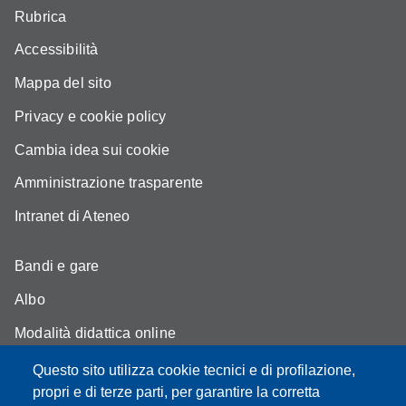
Rubrica
Accessibilità
Mappa del sito
Privacy e cookie policy
Cambia idea sui cookie
Amministrazione trasparente
Intranet di Ateneo
Bandi e gare
Albo
Modalità didattica online
Segreteria studenti
Questo sito utilizza cookie tecnici e di profilazione,
propri e di terze parti, per garantire la corretta
Assicurazione qualità